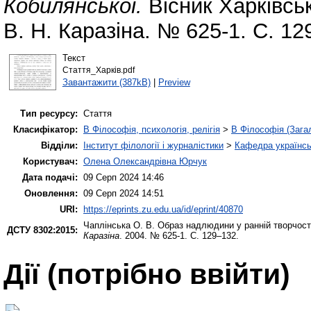
Кобилянської.
Вісник Харківськ
В. Н. Каразіна. № 625-1. С. 12
Текст
Стаття_Харків.pdf
Завантажити (387kB)
|
Preview
Тип ресурсу:
Стаття
Класифікатор:
B Філософія, психологія, релігія
>
B Філософія (Зага
Відділи:
Інститут філології і журналістики
>
Кафедра українськ
Користувач:
Олена Олександрівна Юрчук
Дата подачі:
09 Серп 2024 14:46
Оновлення:
09 Серп 2024 14:51
URI:
https://eprints.zu.edu.ua/id/eprint/40870
Чаплінська О. В.
Образ надлюдини у ранній творчост
ДСТУ 8302:2015:
Каразіна
. 2004. № 625-1. С. 129–132.
Дії ​​(потрібно ввійти)