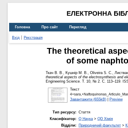
ЕЛЕКТРОННА БІБ
Головна
Про сайт
Перегляд
Вхід
Реєстрація
The theoretical aspe
of some naphtoq
Ткач В. В.
,
Кушнір М. В.
,
Oliveira S. C.
,
Листван
theoretical aspects of the electrosynthesis and e
Engineering Science. Т. 10, № 2. С. 113–119. I
Текст
4+sara,+Naftoquinonas_Articulo_Mar
Завантажити (655kB)
|
Preview
Тип ресурсу:
Стаття
Класифікатор:
Q Наука
>
QD Хімія
Відділи:
Природничий факультет
>
К