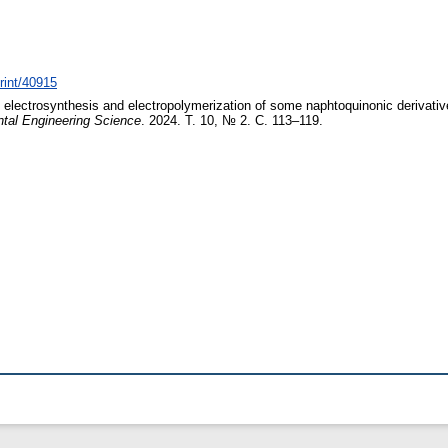
print/40915
e electrosynthesis and electropolymerization of some naphtoquinonic derivative
ntal Engineering Science
. 2024. Т. 10, № 2. С. 113–119.