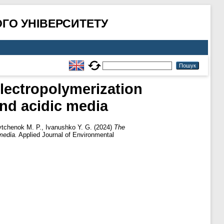
ГО УНІВЕРСИТЕТУ
electropolymerization
and acidic media
tchenok M. P.
,
Ivanushko Y. G.
(2024)
The
media.
Applied Journal of Environmental