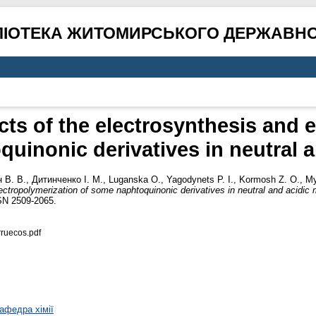
ЛІОТЕКА ЖИТОМИРСЬКОГО ДЕРЖАВНО
cts of the electrosynthesis and 
uinonic derivatives in neutral 
 В. В.
,
Дитинченко І. М.
,
Luganska O.
,
Yagodynets P. I.
,
Kormosh Z. O.
,
My
lectropolymerization of some naphtoquinonic derivatives in neutral and acidic 
SSN 2509-2065.
ruecos.pdf
афедра хімії