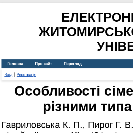
ЕЛЕКТРОН
ЖИТОМИРСЬК
УНІВ
Головна
Про сайт
Перегляд
Вхід
Реєстрація
Особливості сімей
різними типа
Гавриловська К. П.
,
Пирог Г. В