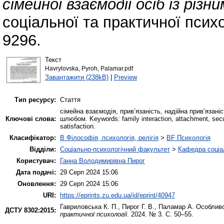
сімейної взаємодії осіб із різ
соціальної та практичної психо
9296.
Текст
Havrylovska, Pyroh, Palamar.pdf
Завантажити (238kB)
|
Preview
Тип ресурсу:
Стаття
сімейна взаємодія, прив’язаність, надійна прив’язаніс
Ключові слова:
шлюбом. Keywords: family interaction, attachment, secu
satisfaction.
Класифікатор:
B Філософія, психологія, релігія
>
BF Психологія
Відділи:
Соціально-психологічний факультет
>
Кафедра соціал
Користувач:
Ганна Володимирівна Пирог
Дата подачі:
29 Серп 2024 15:06
Оновлення:
29 Серп 2024 15:06
URI:
https://eprints.zu.edu.ua/id/eprint/40947
Гавриловська К. П.
,
Пирог Г. В.
,
Паламар А.
Особливос
ДСТУ 8302:2015:
практичної психології
. 2024. № 3. С. 50–55.