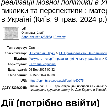
реалізації мовної політики в Ук
виклики та перспективи : мате
в Україні (Київ, 9 трав. 2024 р.
pdf
Опанащук_1.pdf
Завантажити (268kB)
|
Preview
Тип ресурсу:
Стаття
Класифікатор:
H Суспільні Науки
>
HD Промисловість. Землевикори
Відділи:
Факультет історії, права та публічного управління
>
К
Користувач:
Світлана Чорновіл
Дата подачі:
06 Вер 2024 09:32
Оновлення:
06 Вер 2024 09:38
URI:
https://eprints.zu.edu.ua/id/eprint/40975
Опанащук П. В.
Євроінтеграційні процеси як чинник ре
ДСТУ 8302:2015:
: матеріали круглого столу до Дня Європи в Україні (
Дії ​​(потрібно ввійти)