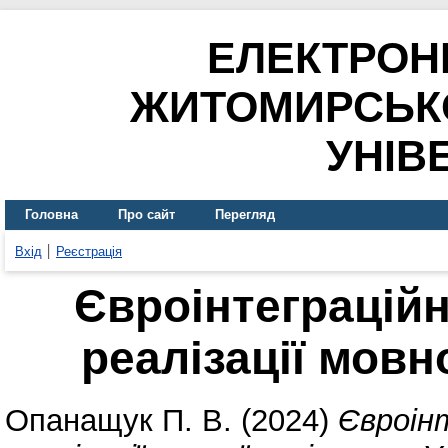
ЕЛЕКТРОН
ЖИТОМИРСЬК
УНІВ
Головна
Про сайт
Перегляд
Вхід
Реєстрація
Євроінтеграційн
реалізації мовно
Опанащук П. В.
(2024)
Євроінт