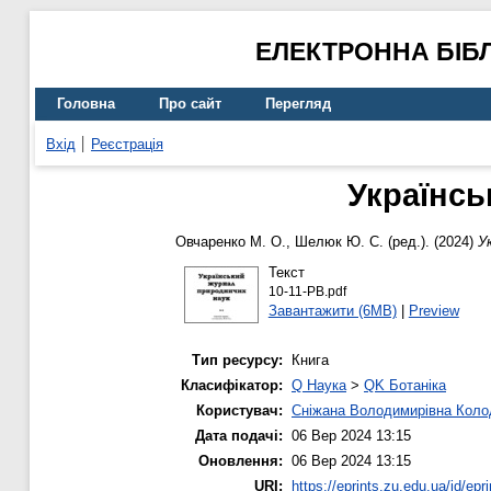
ЕЛЕКТРОННА БІБ
Головна
Про сайт
Перегляд
Вхід
Реєстрація
Українсь
Овчаренко М. О.
,
Шелюк Ю. С.
(ред.). (2024)
У
Текст
10-11-PB.pdf
Завантажити (6MB)
|
Preview
Тип ресурсу:
Книга
Класифікатор:
Q Наука
>
QK Ботаніка
Користувач:
Сніжана Володимирівна Кол
Дата подачі:
06 Вер 2024 13:15
Оновлення:
06 Вер 2024 13:15
URI:
https://eprints.zu.edu.ua/id/epr