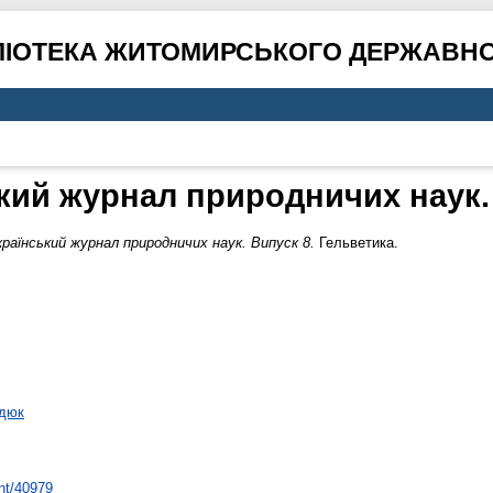
ЛІОТЕКА ЖИТОМИРСЬКОГО ДЕРЖАВНО
кий журнал природничих наук.
країнський журнал природничих наук. Випуск 8.
Гельветика.
одюк
int/40979