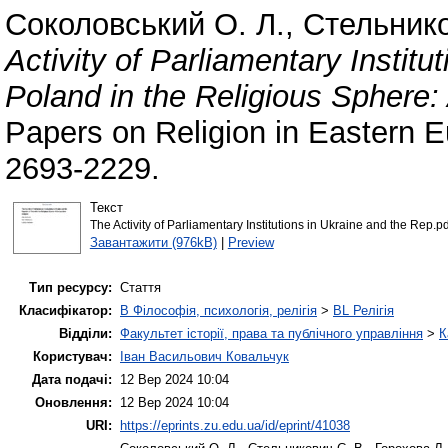
Соколовський О. Л.
,
Стельнико
Activity of Parliamentary Institu
Poland in the Religious Sphere:
Papers on Religion in Eastern 
2693-2229.
Текст
The Activity of Parliamentary Institutions in Ukraine and the Rep.pd
Завантажити (976kB)
|
Preview
Тип ресурсу:
Стаття
Класифікатор:
B Філософія, психологія, релігія
>
BL Релігія
Відділи:
Факультет історії, права та публічного управління
>
К
Користувач:
Іван Васильович Ковальчук
Дата подачі:
12 Вер 2024 10:04
Оновлення:
12 Вер 2024 10:04
URI:
https://eprints.zu.edu.ua/id/eprint/41038