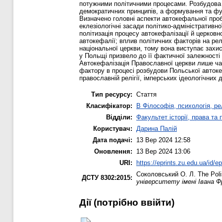
потужними політичними процесами. Розбудова 
демократичних принципів, а формування та фун
Визначено головні аспекти автокефальної пробл
еклезіологічні засади політико-адміністративн
політизація процесу автокефалізації й церковн
автокефалії; вплив політичних факторів на ре
національної церкви, тому вона виступає захи
у Польщі призвело до її фактичної залежност
Автокефалізація Православної церкви лише ча
фактору в процесі розбудови Польської авток
православній релігії, імперських ідеологічних 
Тип ресурсу:
Стаття
Класифікатор:
B Філософія, психологія, рел
Відділи:
Факультет історії, права та
Користувач:
Дарина Палій
Дата подачі:
13 Вер 2024 12:58
Оновлення:
13 Вер 2024 13:06
URI:
https://eprints.zu.edu.ua/id/e
Соколовський О. Л.
The Poli
ДСТУ 8302:2015:
університету імені Івана Ф
Дії ​​(потрібно ввійти)