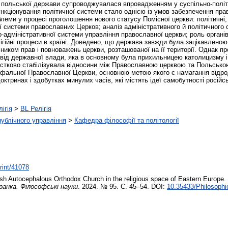
польської держави супроводжувалася впровадженням у суспільно-політи
кціонування політичної системи стало однією із умов забезпечення права
еми у процесі проголошення нового статусу Помісної церкви: політичні, я
ої системи православних Церков; аналіз адміністративного й політичного с
о-адміністративної системи управління православної церкви; роль органів
лігійні процеси в країні. Доведено, що держава завжди була зацікавлено
сником прав і повноважень церкви, розташованої на її території. Однак 
і від державної влади, яка в основному була прихильницею католицизму
стково стабілізувала відносини між Православною церквою та Польською
ефальної Православної Церкви, основною метою якого є намагання відрод
доктринах і здобутках минулих часів, які містять ідеї самобутності росій
ігія
>
BL Релігія
 публічного управління
>
Кафедра філософії та політології
print/41078
sh Autocephalous Orthodox Church in the religious space of Eastern Europe.
ранка. Філософські науки
. 2024. № 95. С. 45–54. DOI:
10.35433/Philosophi