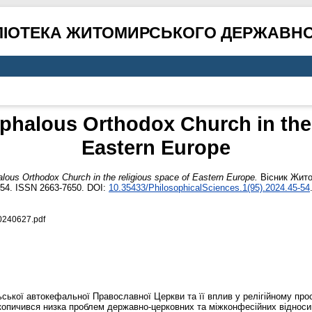
ЛІОТЕКА ЖИТОМИРСЬКОГО ДЕРЖАВНО
phalous Orthodox Church in the 
Eastern Europe
lous Orthodox Church in the religious space of Eastern Europe.
Вісник Жито
–54. ISSN 2663-7650. DOI:
10.35433/PhilosophicalSciences.1(95).2024.45-54
0240627.pdf
ської автокефальної Православної Церкви та її вплив у релігійному про
опичився низка проблем державно-церковних та міжконфесійних відносин,