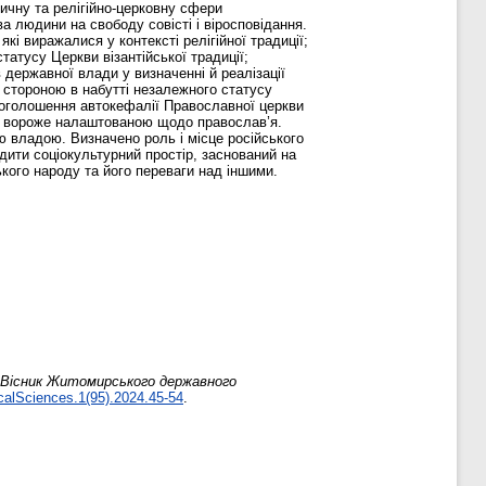
чну та релігійно-церковну сфери
 людини на свободу совісті і віросповідання.
кі виражалися у контексті релігійної традиції;
татусу Церкви візантійської традиції;
 державної влади у визначенні й реалізації
ю стороною в набутті незалежного статусу
проголошення автокефалії Православної церкви
 і вороже налаштованою щодо православ’я.
 владою. Визначено роль і місце російського
ити соціокультурний простір, заснований на
ського народу та його переваги над іншими.
Вісник Житомирського державного
calSciences.1(95).2024.45-54
.