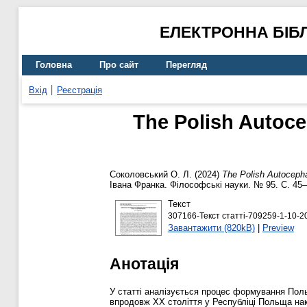
ЕЛЕКТРОННА БІБ
Головна
Про сайт
Перегляд
Вхід
Реєстрація
The Polish Autoce
Соколовський О. Л.
(2024)
The Polish Autocepha
Івана Франка. Філософські науки. № 95. С. 45
Текст
307166-Текст статті-709259-1-10-2
Завантажити (820kB)
|
Preview
Анотація
У статті аналізується процес формування Поль
впродовж ХХ століття у Республіці Польща нак