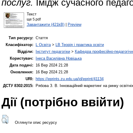
послуг.
Імідж сучасного педаго
Текст
ще 5.pdf
Завантажити (421kB)
|
Preview
Тип ресурсу:
Стаття
Класифікатор:
L Освіта
>
LB Теорія і практика освіти
Відділи:
Інститут педагогіки
>
Кафедра професійно-педагогічної
Користувач:
Інеса Василівна Новіцька
Дата подачі:
16 Вер 2024 21:28
Оновлення:
16 Вер 2024 21:28
URI:
https://eprints.zu.edu.ua/id/eprint/41134
ДСТУ 8302:2015:
Рябова З. В.
Інноваційний маркетинг на ринку освітні
Дії ​​(потрібно ввійти)
Оглянути опис ресурсу