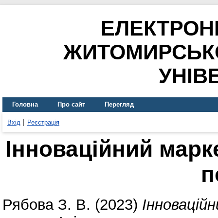
ЕЛЕКТРОН
ЖИТОМИРСЬК
УНІВ
Головна
Про сайт
Перегляд
Вхід
Реєстрація
Інноваційний марке
п
Рябова З. В.
(2023)
Інноваційн