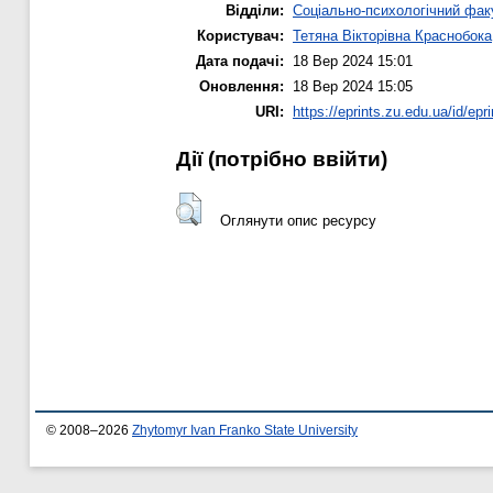
Відділи:
Соціально-психологічний фак
Користувач:
Тетяна Вікторівна Краснобока
Дата подачі:
18 Вер 2024 15:01
Оновлення:
18 Вер 2024 15:05
URI:
https://eprints.zu.edu.ua/id/epr
Дії ​​(потрібно ввійти)
Оглянути опис ресурсу
© 2008–2026
Zhytomyr Ivan Franko State University