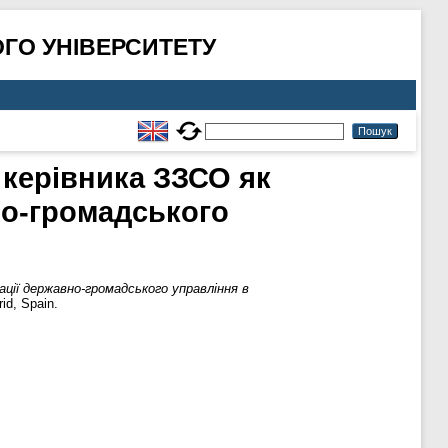
ГО УНІВЕРСИТЕТУ
керівника ЗЗСО як
но-громадського
ції державно-громадського управління в
rid, Spain.