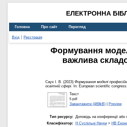
ЕЛЕКТРОННА БІБ
Головна
Про сайт
Перегляд
Вхід
Реєстрація
Формування модел
важлива складо
Саух І. В.
(2023)
Формування моделі професійн
освітній сфері.
In: European scientific congress.
Текст
5.pdf
Завантажити (489kB)
|
Preview
Тип ресурсу:
Доповідь на конференції або 
Класифікатор:
H Суспільні Науки
>
HB Еконо