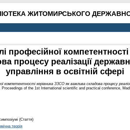
ЛІОТЕКА ЖИТОМИРСЬКОГО ДЕРЖАВНО
і професійної компетентності 
ва процесу реалізації держав
управління в освітній сфері
ої компетентності керівника ЗЗСО як важлива складова процесу реаліза
 Proceedings of the 1st International scientific and practical conference, Mad
симпозіумі (Стаття)
мічна теорія