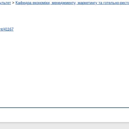
ультет
>
Кафедра економіки, менеджменту, маркетингу та готельно-рест
int/41167