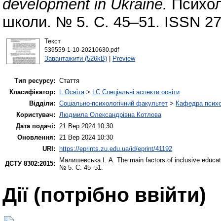
development in Ukraine.
Психоло
школи. № 5. С. 45–51. ISSN 27
Текст
539559-1-10-20210630.pdf
Завантажити (526kB)
|
Preview
Тип ресурсу:
Стаття
Класифікатор:
L Освіта
>
LC Спеціальні аспекти освіти
Відділи:
Соціально-психологічний факультет
>
Кафедра психол
Користувач:
Людмила Олександрівна Котлова
Дата подачі:
21 Вер 2024 10:30
Оновлення:
21 Вер 2024 10:30
URI:
https://eprints.zu.edu.ua/id/eprint/41192
Малишевська І. А.
The main factors of inclusive educa
ДСТУ 8302:2015:
№ 5. С. 45–51.
Дії ​​(потрібно ввійти)