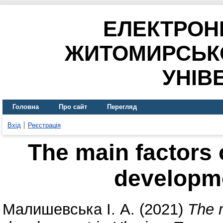
ЕЛЕКТРОН
ЖИТОМИРСЬК
УНІВ
Головна
Про сайт
Перегляд
Вхід
Реєстрація
The main factors 
developme
Малишевська І. А.
(2021)
The m