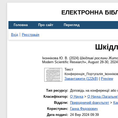
ЕЛЕКТРОННА БІБ
Головна
Про сайт
Перегляд
Вхід
Реєстрація
Шкідл
Іконнікова Ю. В.
(2024)
Шкідливі рослини Жито
Modern Scientific Research», August 28-30, 2024,
Текст
Конференція_Португалія_Іконніков
Завантажити (122kB)
|
Preview
Тип ресурсу:
Доповідь на конференції або 
Класифікатор:
Q Наука
>
Q Наука (Загальне
Відділи:
Природничий факультет
>
Ка
Користувач:
Ганна Федорович
Дата подачі:
24 Вер 2024 09:39