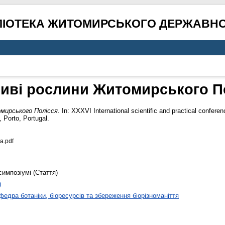
ЛІОТЕКА ЖИТОМИРСЬКОГО ДЕРЖАВНО
иві рослини Житомирського П
мирського Полісся.
In: XXXVІ International scientific and practical confer
 Porto, Portugal.
а.pdf
симпозіумі (Стаття)
)
федра ботаніки, біоресурсів та збереження біорізноманіття