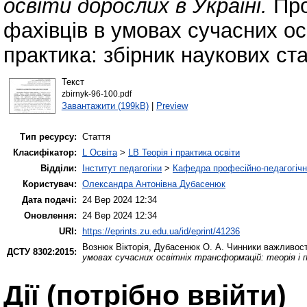
освіти дорослих в Україні.
Про
фахівців в умовах сучасних ос
практика: збірник наукових ста
Текст
zbirnyk-96-100.pdf
Завантажити (199kB)
|
Preview
Тип ресурсу:
Стаття
Класифікатор:
L Освіта
>
LB Теорія і практика освіти
Відділи:
Інститут педагогіки
>
Кафедра професійно-педагогічної
Користувач:
Олександра Антонівна Дубасенюк
Дата подачі:
24 Вер 2024 12:34
Оновлення:
24 Вер 2024 12:34
URI:
https://eprints.zu.edu.ua/id/eprint/41236
Вознюк Вікторія
,
Дубасенюк О. А.
Чинники важливості
ДСТУ 8302:2015:
умовах сучасних освітніх трансформацій: теорія і 
Дії ​​(потрібно ввійти)