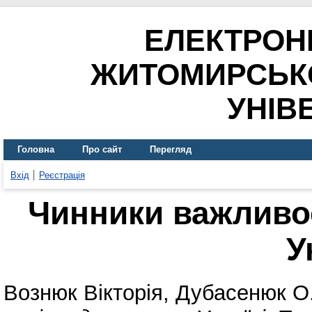
ЕЛЕКТРОН
ЖИТОМИРСЬК
УНІВ
Головна
Про сайт
Перегляд
Вхід
Реєстрація
Чинники важливос
У
Вознюк Вікторія
,
Дубасенюк О.