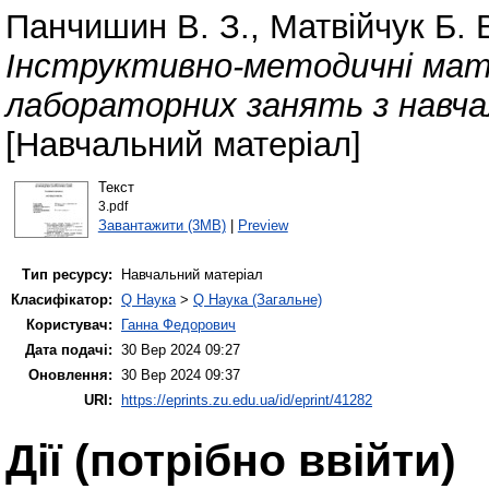
Панчишин В. З.
,
Матвійчук Б. 
Інструктивно-методичні мат
лабораторних занять з навча
[Навчальний матеріал]
Текст
3.pdf
Завантажити (3MB)
|
Preview
Тип ресурсу:
Навчальний матеріал
Класифікатор:
Q Наука
>
Q Наука (Загальне)
Користувач:
Ганна Федорович
Дата подачі:
30 Вер 2024 09:27
Оновлення:
30 Вер 2024 09:37
URI:
https://eprints.zu.edu.ua/id/eprint/41282
Дії ​​(потрібно ввійти)