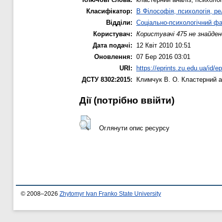
Класифікатор:
B Філософія, психологія, рел
Відділи:
Соціально-психологічний ф
Користувач:
Користувачі 475 не знайден
Дата подачі:
12 Квіт 2010 10:51
Оновлення:
07 Бер 2016 03:01
URI:
https://eprints.zu.edu.ua/id/ep
ДСТУ 8302:2015:
Климчук В. О.
Кластерний а
Дії ​​(потрібно ввійти)
Оглянути опис ресурсу
© 2008–2026
Zhytomyr Ivan Franko State University