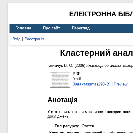
ЕЛЕКТРОННА БІБ
Головна
Про сайт
Перегляд
Вхід
Реєстрація
Кластерний анал
Климчук В. О.
(2006)
Кластерний аналіз: вико
PDF
9.pdf
Завантажити (290kB)
|
Preview
Анотація
У статті вивчаються можливості використання 
досліджень.
Тип ресурсу:
Стаття
Ключові слова:
кластерний аналіз, психоло