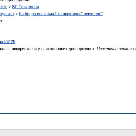
ігія
>
BF Психологія
акультет
>
Кафедра соціальної та практичної психології
о.
rint/4129
наліз: використання у психологічних дослідженнях.
Практична психологі