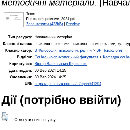
методичні матеріали.
[Навчал
Текст
Психологія реклами_2024.pdf
Завантажити (423kB)
|
Preview
Тип ресурсу:
Навчальний матеріал
Ключові слова:
психологія реклами, психологія самореклами, культура
Класифікатор:
B Філософія, психологія, релігія
>
BF Психологія
Відділи:
Соціально-психологічний факультет
>
Кафедра соціал
Користувач:
Віктор Васильович Кириченко
Дата подачі:
30 Вер 2024 14:25
Оновлення:
30 Вер 2024 14:25
URI:
https://eprints.zu.edu.ua/id/eprint/41294
Дії ​​(потрібно ввійти)
Оглянути опис ресурсу