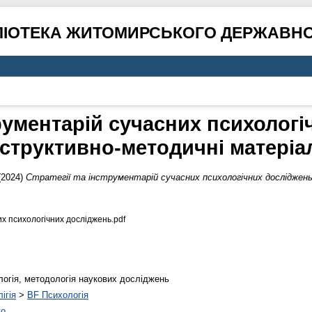
ЛІОТЕКА ЖИТОМИРСЬКОГО ДЕРЖАВНО
трументарій сучасних психолог
нструктивно-методичні матеріа
(2024)
Стратегії та інструментарій сучасних психологічних досліджен
их психологічних досліджень.pdf
логія, методологія наукових досліджень
ігія
>
BF Психологія
ко