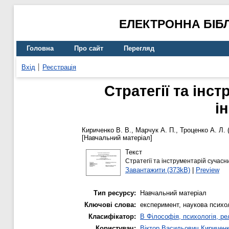
ЕЛЕКТРОННА БІБ
Головна
Про сайт
Перегляд
Вхід
Реєстрація
Стратегії та інс
і
Кириченко В. В.
,
Марчук А. П.
,
Троценко А. Л.
[Навчальний матеріал]
Текст
Стратегії та інструментарій сучасн
Завантажити (373kB)
|
Preview
Тип ресурсу:
Навчальний матеріал
Ключові слова:
експеримент, наукова психо
Класифікатор:
B Філософія, психологія, рел
Користувач:
Віктор Васильович Киричен