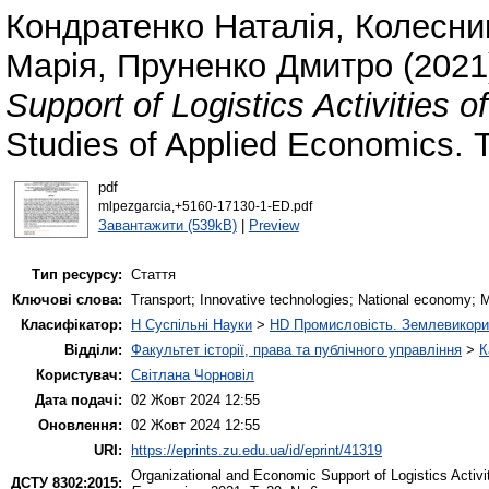
Кондратенко Наталія
,
Колесни
Марія
,
Пруненко Дмитро
(202
Support of Logistics Activities 
Studies of Applied Economics. 
pdf
mlpezgarcia,+5160-17130-1-ED.pdf
Завантажити (539kB)
|
Preview
Тип ресурсу:
Стаття
Ключові слова:
Transport; Innovative technologies; National economy
Класифікатор:
H Суспільні Науки
>
HD Промисловість. Землевикори
Відділи:
Факультет історії, права та публічного управління
>
К
Користувач:
Світлана Чорновіл
Дата подачі:
02 Жовт 2024 12:55
Оновлення:
02 Жовт 2024 12:55
URI:
https://eprints.zu.edu.ua/id/eprint/41319
Organizational and Economic Support of Logistics Activi
ДСТУ 8302:2015: