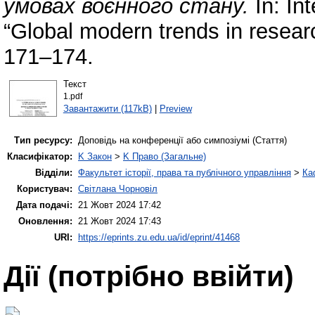
умовах воєнного стану.
In: Int
“Global modern trends in resear
171–174.
Текст
1.pdf
Завантажити (117kB)
|
Preview
Тип ресурсу:
Доповідь на конференції або симпозіумі (Стаття)
Класифікатор:
K Закон
>
K Право (Загальне)
Відділи:
Факультет історії, права та публічного управління
>
Ка
Користувач:
Світлана Чорновіл
Дата подачі:
21 Жовт 2024 17:42
Оновлення:
21 Жовт 2024 17:43
URI:
https://eprints.zu.edu.ua/id/eprint/41468
Дії ​​(потрібно ввійти)