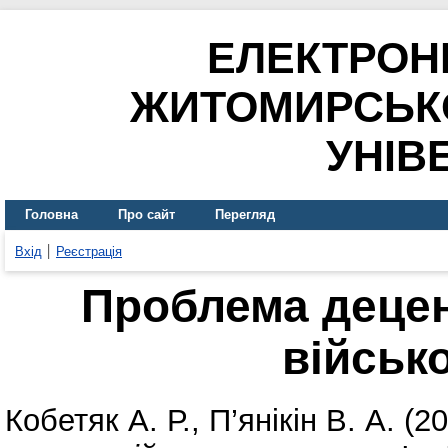
ЕЛЕКТРОН
ЖИТОМИРСЬК
УНІВ
Головна
Про сайт
Перегляд
Вхід
Реєстрація
Проблема децен
військ
Кобетяк А. Р.
,
П’янікін В. А.
(20