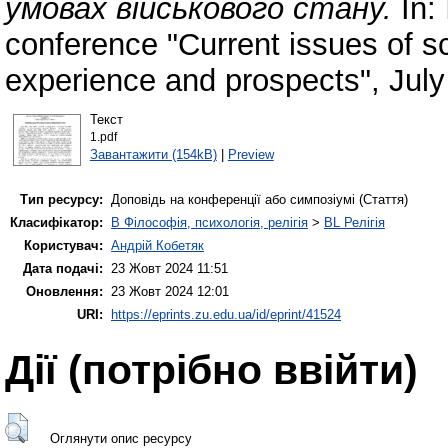
умовах військового стану.
In: 
conference "Current issues of s
experience and prospects", July
Текст
1.pdf
Завантажити (154kB)
|
Preview
Тип ресурсу:
Доповідь на конференції або симпозіумі (Стаття)
Класифікатор:
B Філософія, психологія, релігія
>
BL Релігія
Користувач:
Андрій Кобетяк
Дата подачі:
23 Жовт 2024 11:51
Оновлення:
23 Жовт 2024 12:01
URI:
https://eprints.zu.edu.ua/id/eprint/41524
Дії ​​(потрібно ввійти)
Оглянути опис ресурсу