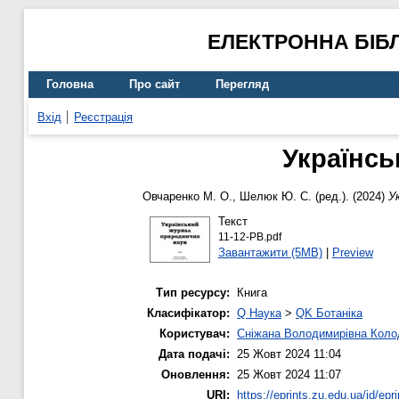
ЕЛЕКТРОННА БІБ
Головна
Про сайт
Перегляд
Вхід
Реєстрація
Українсь
Овчаренко М. О.
,
Шелюк Ю. С.
(ред.). (2024)
У
Текст
11-12-PB.pdf
Завантажити (5MB)
|
Preview
Тип ресурсу:
Книга
Класифікатор:
Q Наука
>
QK Ботаніка
Користувач:
Сніжана Володимирівна Кол
Дата подачі:
25 Жовт 2024 11:04
Оновлення:
25 Жовт 2024 11:07
URI:
https://eprints.zu.edu.ua/id/epr