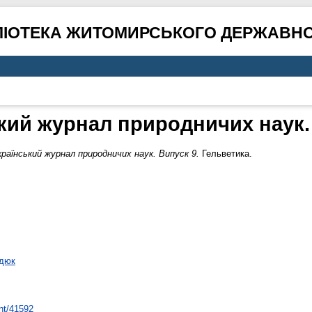
ЛІОТЕКА ЖИТОМИРСЬКОГО ДЕРЖАВНО
кий журнал природничих наук.
країнський журнал природничих наук. Випуск 9.
Гельветика.
одюк
int/41592