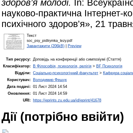
здоров’я молоді.
In: Всеукраїн
науково-практична Інтернет-к
психічного здоров’я», 21 трав
Текст
soc_psy_pidtrymka_tezy.pdf
Завантажити (206kB)
|
Preview
Тип ресурсу:
Доповідь на конференції або симпозіумі (Стаття)
Класифікатор:
B Філософія, психологія, релігія
>
BF Психологія
Відділи:
Соціально-психологічний факультет
>
Кафедра соціаль
Користувач:
Володимир Фещук
Дата подачі:
01 Лист 2024 14:54
Оновлення:
01 Лист 2024 14:59
URI:
https://eprints.zu.edu.ua/id/eprint/41678
Дії ​​(потрібно ввійти)