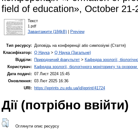
field of education», October 21-
Текст
1.pdf
Завантажити (184kB)
|
Preview
Тип ресурсу:
Доповідь на конференції або симпозіумі (Стаття)
Класифікатор:
Q Наука
>
Q Наука (Загальне)
Відділи:
Природничий факультет
>
Кафедра зоології, біологічн
Користувач:
Кафедра зоології, біологічного моніторингу та охорони
Дата подачі:
07 Лист 2024 15:45
Оновлення:
03 Лют 2025 16:36
URI:
https://eprints.zu.edu.ua/id/eprint/41724
Дії ​​(потрібно ввійти)
Оглянути опис ресурсу