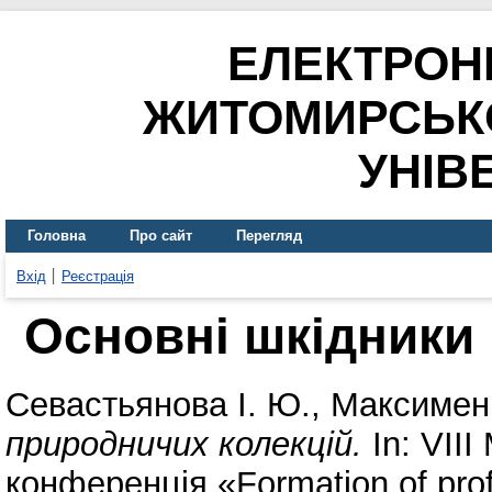
ЕЛЕКТРОН
ЖИТОМИРСЬК
УНІВ
Головна
Про сайт
Перегляд
Вхід
Реєстрація
Основні шкідники
Севастьянова І. Ю.
,
Максимен
природничих колекцій.
In: VII
конференція «Formation of profes