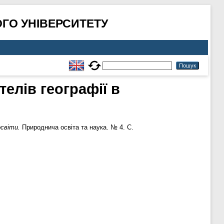
ГО УНІВЕРСИТЕТУ
елів географії в
освіти.
Природнича освіта та наука. № 4. С.