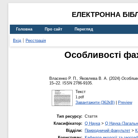
ЕЛЕКТРОННА БІБ
Головна
Про сайт
Перегляд
Вхід
Реєстрація
Особливості фах
Власенко Р. П.
,
Яковлева В. А.
(2024)
Особливо
15–22. ISSN 2786-9105.
Текст
1.pdf
Завантажити (362kB)
|
Preview
Тип ресурсу:
Стаття
Класифікатор:
Q Наука
>
Q Наука (Загальн
Відділи:
Природничий факультет
>
К
Користувач:
Кафедра екології та географ