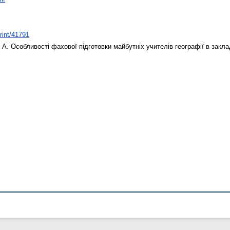
print/41791
 А.
Особливості фахової підготовки майбутніх учителів географії в закла