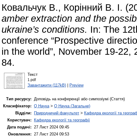
Ковальчук В.
,
Корінний В. І.
(2
amber еxtraction and the possibil
ukraine’s conditions.
In: The 12th
conference “Prospective directi
in the world”, November 19-22, 
84.
Текст
1.pdf
Завантажити (117kB)
|
Preview
Тип ресурсу:
Доповідь на конференції або симпозіумі (Стаття)
Класифікатор:
Q Наука
>
Q Наука (Загальне)
Відділи:
Природничий факультет
>
Кафедра екології та географ
Користувач:
Кафедра екології та географії
Дата подачі:
27 Лист 2024 09:45
Оновлення:
27 Лист 2024 09:53