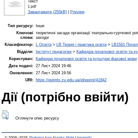
Текст
1.pdf
Завантажити (255kB)
|
Preview
Тип ресурсу:
Інше
Ключові
теоретичні засади організації театрально-гурткової ро
слова:
заходи
Класифікатор:
L Освіта
>
LB Теорія і практика освіти
>
LB1501 Початк
Відділи:
Інститут педагогіки
>
Кафедра початкової освіти та к
Користувач:
Кафедра початкової освіти та культури фахової мови
Дата подачі:
27 Лист 2024 19:46
Оновлення:
27 Лист 2024 19:56
URI:
https://eprints.zu.edu.ua/id/eprint/41842
Дії ​​(потрібно ввійти)
Оглянути опис ресурсу
© 2008–2026
Zhytomyr Ivan Franko State University