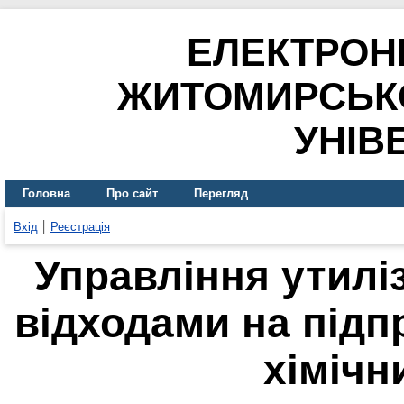
ЕЛЕКТРОН
ЖИТОМИРСЬК
УНІВ
Головна
Про сайт
Перегляд
Вхід
Реєстрація
Управління утил
відходами на підп
хімічн