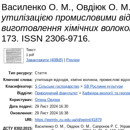
Василенко О. М.
,
Овдіюк О. М
утилізацією промисловими ві
виготовлення хімічних волоко
173. ISSN 2306-9716.
Текст
1.pdf
Завантажити (408kB)
|
Preview
Тип ресурсу:
Стаття
Ключові слова:
утилізація відходів, хімічні волокна, промислові від
Класифікатор:
S Сільське господарство
>
SB Рослинні культури
Відділи:
Природничий факультет
>
Кафедра екології та геогр
Користувач:
Олена Овдіюк
Дата подачі:
29 Лист 2024 16:30
Оновлення:
29 Лист 2024 16:38
URI:
https://eprints.zu.edu.ua/id/eprint/41879
Василенко О. М.
,
Овдіюк О. М.
,
Сапронов Р. С.
Управ
ДСТУ 8302:2015: