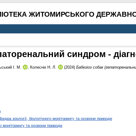
ЛІОТЕКА ЖИТОМИРСЬКОГО ДЕРЖАВНО
паторенальний синдром - діагн
ський І. М.
,
Колеснік Н. Л.
(2024)
Бабезіоз собак (гепаторенальний
)
федра зоології, біологічного моніторингу та охорони природи
го моніторингу та охорони природи