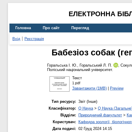
ЕЛЕКТРОННА БІБ
Головна
Про сайт
Перегляд
Вхід
Реєстрація
Бабезіоз собак (ге
Горальська І. Ю.
,
Горальський Л. П.
,
Сокуль
Поліський національний університет.
Текст
1.pdf
Завантажити (1MB)
|
Preview
Тип ресурсу:
Звіт (Інше)
Класифікатор:
Q Наука
>
Q Наука (Загальне
Відділи:
Природничий факультет
>
Ка
Користувач:
Кафедра зоології, біологічно
Дата подачі:
02 Груд 2024 14:15