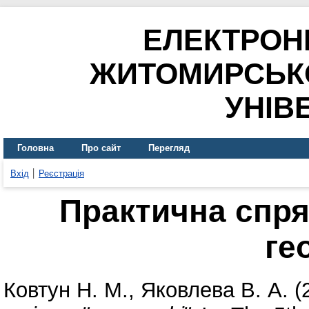
ЕЛЕКТРОН
ЖИТОМИРСЬК
УНІВ
Головна
Про сайт
Перегляд
Вхід
Реєстрація
Практична спря
ге
Ковтун Н. М.
,
Яковлева В. А.
(