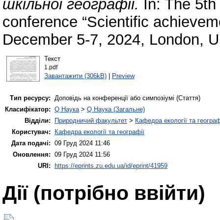
шкільної географії.
In: The 5th 
conference “Scientific achievem
December 5-7, 2024, London, U
Текст
1.pdf
Завантажити (306kB)
|
Preview
Тип ресурсу:
Доповідь на конференції або симпозіумі (Стаття)
Класифікатор:
Q Наука
>
Q Наука (Загальне)
Відділи:
Природничий факультет
>
Кафедра екології та географ
Користувач:
Кафедра екології та географії
Дата подачі:
09 Груд 2024 11:46
Оновлення:
09 Груд 2024 11:56
URI:
https://eprints.zu.edu.ua/id/eprint/41959
Дії ​​(потрібно ввійти)