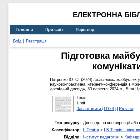
ЕЛЕКТРОННА БІБ
Головна
Про сайт
Перегляд
Вхід
Реєстрація
Підготовка майбу
комунікат
Петренко Ю. О.
(2024)
Підготовка майбутніх 
науково-практична інтернет-конференція з міжн
досвід»ий досвід», 30 вересня 2024 р., Біла Ц
Текст
1.pdf
Завантажити (111kB)
|
Preview
Тип ресурсу:
Доповідь на конференції або 
Класифікатор:
L Освіта
>
LB Теорія і практик
Відділи:
Інститут педагогіки
>
Кафедра