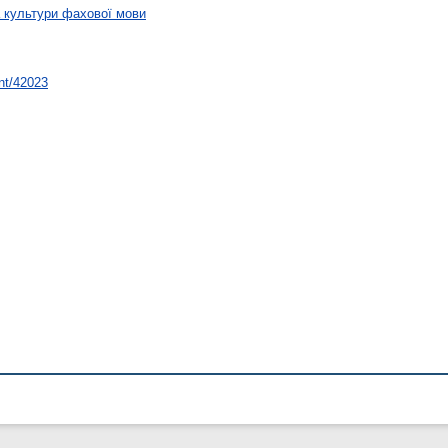
а культури фахової мови
int/42023