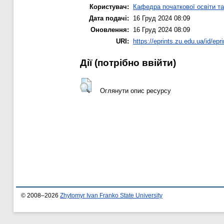
Користувач:
Кафедра початкової освіти т
Дата подачі:
16 Груд 2024 08:09
Оновлення:
16 Груд 2024 08:09
URI:
https://eprints.zu.edu.ua/id/epr
Дії ​​(потрібно ввійти)
Оглянути опис ресурсу
© 2008–2026
Zhytomyr Ivan Franko State University