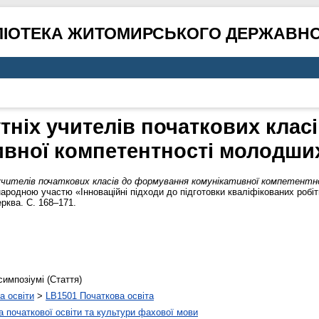
ЛІОТЕКА ЖИТОМИРСЬКОГО ДЕРЖАВНО
тніх учителів початкових кла
ивної компетентності молодши
учителів початкових класів до формування комунікативної компетентн
ародною участю «Інноваційні підходи до підготовки кваліфікованих робітн
ерква. С. 168–171.
симпозіумі (Стаття)
а освіти
>
LB1501 Початкова освіта
 початкової освіти та культури фахової мови