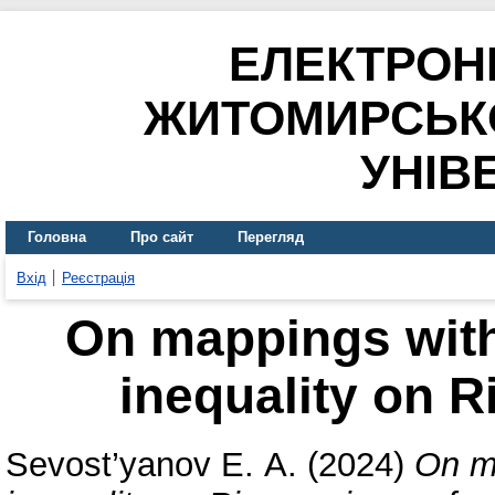
ЕЛЕКТРОН
ЖИТОМИРСЬК
УНІВ
Головна
Про сайт
Перегляд
Вхід
Реєстрація
On mappings with
inequality on 
Sevost’yanov Е. А.
(2024)
On ma