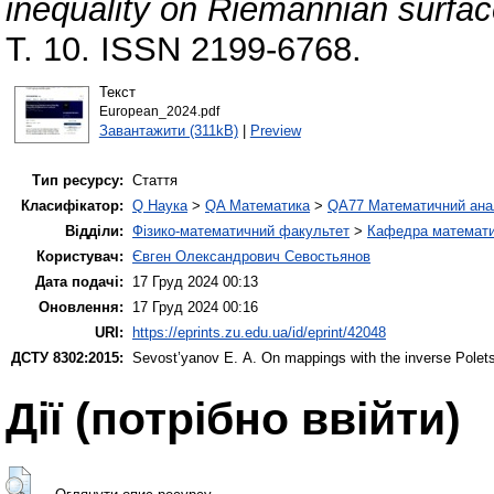
inequality on Riemannian surfac
Т. 10. ISSN 2199-6768.
Текст
European_2024.pdf
Завантажити (311kB)
|
Preview
Тип ресурсу:
Стаття
Класифікатор:
Q Наука
>
QA Математика
>
QA77 Математичний ана
Відділи:
Фізико-математичний факультет
>
Кафедра математич
Користувач:
Євген Олександрович Севостьянов
Дата подачі:
17 Груд 2024 00:13
Оновлення:
17 Груд 2024 00:16
URI:
https://eprints.zu.edu.ua/id/eprint/42048
ДСТУ 8302:2015:
Sevost’yanov Е. А.
On mappings with the inverse Polets
Дії ​​(потрібно ввійти)