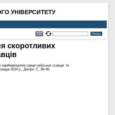
ГО УНІВЕРСИТЕТУ
ня скоротливих
авців
кардіоміоцитів серця свійських ссавців.
In:
пада 2024 р., Дніпро. С. 39–40.