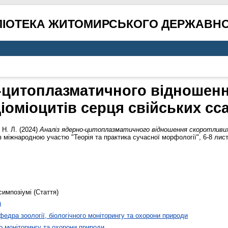
ЛІОТЕКА ЖИТОМИРСЬКОГО ДЕРЖАВНО
-цитоплазматичного відношен
іоміоцитів серця свійських сс
 Н. Л.
(2024)
Аналіз ядерно-цитоплазматичного відношення скоротливих 
міжнародною участю "Теорія та практика сучасної морфології", 6-8 листо
симпозіумі (Стаття)
)
федра зоології, біологічного моніторингу та охорони природи
го моніторингу та охорони природи