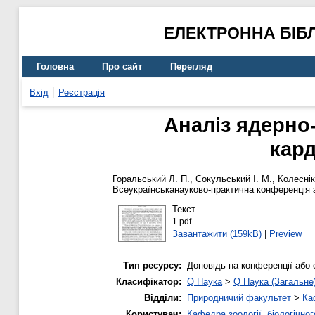
ЕЛЕКТРОННА БІБ
Головна
Про сайт
Перегляд
Вхід
Реєстрація
Аналіз ядерно
кард
Горальський Л. П.
,
Сокульський І. М.
,
Колеснік
Всеукраїнськанауково-практична конференція з 
Текст
1.pdf
Завантажити (159kB)
|
Preview
Тип ресурсу:
Доповідь на конференції або 
Класифікатор:
Q Наука
>
Q Наука (Загальне
Відділи:
Природничий факультет
>
Ка
Користувач:
Кафедра зоології, біологічно