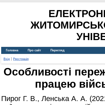
ЕЛЕКТРОН
ЖИТОМИРСЬК
УНІВ
Головна
Про сайт
Перегляд
Вхід
Реєстрація
Особливості пере
працею війс
Пирог Г. В.
,
Ленська А. А.
(202