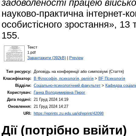
задоволеності працею військо
науково-практична інтернет-к
особистісного зростання», 13 
155.
Текст
1.pdf
Завантажити (392kB)
|
Preview
Тип ресурсу:
Доповідь на конференції або симпозіумі (Стаття)
Класифікатор:
B Філософія, психологія, релігія
>
BF Психологія
Відділи:
Соціально-психологічний факультет
>
Кафедра соціаль
Користувач:
Ганна Володимирівна Пирог
Дата подачі:
21 Груд 2024 14:19
Оновлення:
21 Груд 2024 14:27
URI:
https://eprints.zu.edu.ua/id/eprint/42098
Дії ​​(потрібно ввійти)