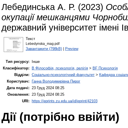
Лебединська А. Р.
(2023)
Особ
окупації мешканцями Чорнобил
державний університет імені І
Текст
Lebedynska_mag.pdf
Завантажити (798kB)
|
Preview
Тип ресурсу:
Інше
Класифікатор:
B Філософія, психологія, релігія
>
BF Психологія
Відділи:
Соціально-психологічний факультет
>
Кафедра соціаль
Користувач:
Ганна Володимирівна Пирог
Дата подачі:
23 Груд 2024 08:25
Оновлення:
23 Груд 2024 08:25
URI:
https://eprints.zu.edu.ua/id/eprint/42103
Дії ​​(потрібно ввійти)