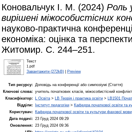
Коновальчук І. М.
(2024)
Роль 
вирішені міжособистісних кон
науково-практична конференці
економіка: оцінка та перспекти
Житомир. С. 244–251.
Текст
1.pdf
Завантажити (272kB)
|
Preview
Тип ресурсу:
Доповідь на конференції або симпозіумі (Стаття)
Ключові слова:
учитель початкових класів, міжособистісний конфлікт
Класифікатор:
L Освіта
>
LB Теорія і практика освіти
>
LB1501 Почат
Відділи:
Інститут педагогіки
>
Кафедра початкової освіти та к
Користувач:
Кафедра початкової освіти та культури фахової мови
Дата подачі:
23 Груд 2024 09:29
Оновлення:
23 Груд 2024 09:36