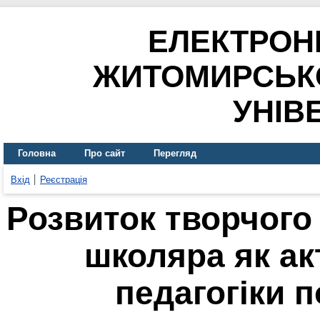
ЕЛЕКТРОН
ЖИТОМИРСЬК
УНІВ
Головна
Про сайт
Перегляд
Вхід
Реєстрація
Розвиток творчого
школяра як а
педагогіки п