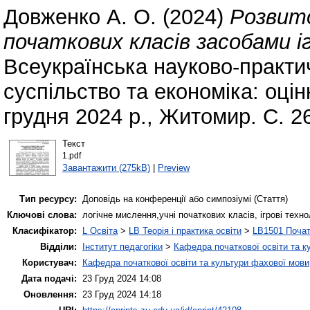
Довженко А. О.
(2024)
Розвито
початкових класів засобами і
Всеукраїнська науково-практи
суспільство та економіка: оцін
грудня 2024 р., Житомир. С. 2
Текст
1.pdf
Завантажити (275kB)
|
Preview
Тип ресурсу:
Доповідь на конференції або симпозіумі (Стаття)
Ключові слова:
логічне мислення,учні початкових класів, ігрові техно
Класифікатор:
L Освіта
>
LB Теорія і практика освіти
>
LB1501 Почат
Відділи:
Інститут педагогіки
>
Кафедра початкової освіти та к
Користувач:
Кафедра початкової освіти та культури фахової мови
Дата подачі:
23 Груд 2024 14:08
Оновлення:
23 Груд 2024 14:18