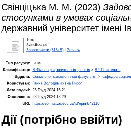
Свінціцька М. М.
(2023)
Задово
стосунками в умовах соціально
державний університет імені І
Текст
Svincitska.pdf
Завантажити (815kB)
|
Preview
Тип ресурсу:
Інше
Класифікатор:
B Філософія, психологія, релігія
>
BF Психологія
Відділи:
Соціально-психологічний факультет
>
Кафедра соціаль
Користувач:
Ганна Володимирівна Пирог
Дата подачі:
23 Груд 2024 13:21
Оновлення:
23 Груд 2024 13:29
URI:
https://eprints.zu.edu.ua/id/eprint/42110
Дії ​​(потрібно ввійти)