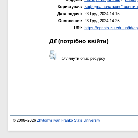
Користувач:
Кафедра початкової освіти 
Дата подачі:
23 Груд 2024 14:15
Оновлення:
23 Груд 2024 14:25
URI:
https://eprints.zu.edu.ua/id/ep
Дії ​​(потрібно ввійти)
Оглянути опис ресурсу
© 2008–2026
Zhytomyr Ivan Franko State University