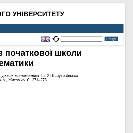
ГО УНІВЕРСИТЕТУ
в початкової школи
тематики
а уроках математики.
In: XІ Всеукраїнська
4 р., Житомир. С. 271–275.