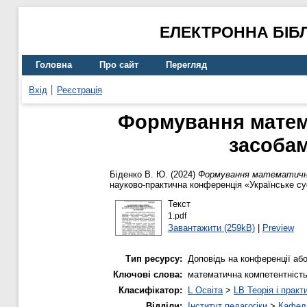
ЕЛЕКТРОННА БІБ
Головна
Про сайт
Перегляд
Вхід
Реєстрація
Формування матема
засобам
Біденко В. Ю.
(2024)
Формування математичної
науково-практична конференція «Українське сус
Текст
1.pdf
Завантажити (259kB)
|
Preview
Тип ресурсу:
Доповідь на конференції або
Ключові слова:
математична компетентність
Класифікатор:
L Освіта
>
LB Теорія і практ
Відділи:
Інститут педагогіки
>
Кафедр