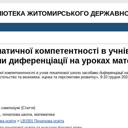
ЛІОТЕКА ЖИТОМИРСЬКОГО ДЕРЖАВНО
тичної компетентності в учні
и диференціації на уроках ма
 компетентності в учнів початкової школи засобами диференціації н
пільство та економіка: оцінка та перспективи розвитку», 9-10 грудня 202
 симпозіумі (Стаття)
, початкова школа, математика
ика освіти
>
LB1501 Початкова освіта
а початкової освіти та культури фахової мови