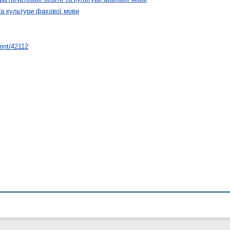
та культури фахової мови
rint/42112