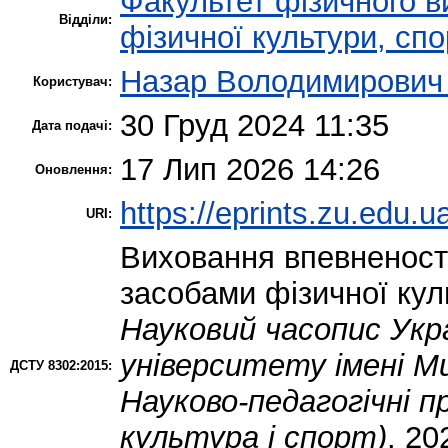
Факультет фізичного в
Відділи:
фізичної культури, сп
Назар Володимирович
Користувач:
30 Груд 2024 11:35
Дата подачі:
17 Лип 2026 14:26
Оновлення:
https://eprints.zu.edu.u
URI:
Виховання впевненості 
засобами фізичної куль
Науковий часопис Укр
університету імені М
ДСТУ 8302:2015:
Науково-педагогічні п
культура і спорт)
. 20