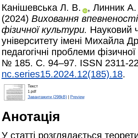
Канішевська Л. В.
,
Линник А.
(2024)
Виховання впевненості 
фізичної культури.
Науковий ч
університету імені Михайла Др
педагогічні проблеми фізичної 
№ 185. С. 94–97. ISSN 2311-2
nc.series15.2024.12(185).18
.
Текст
1.pdf
Завантажити (298kB)
|
Preview
Анотація
У статті розглядається теорет