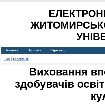
ЕЛЕКТРОН
ЖИТОМИРСЬК
УНІВ
Головна
Про сайт
Перегляд
Вхід
Реєстрація
Виховання впе
здобувачів осві
ку