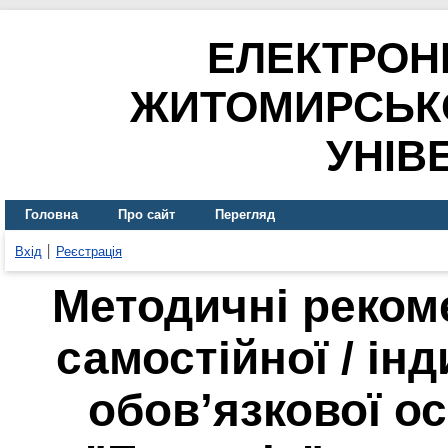
ЕЛЕКТРОН
ЖИТОМИРСЬК
УНІВ
Головна
Про сайт
Перегляд
Вхід
Реєстрація
Методичні рекоме
самостійної / ін
обов’язкової о