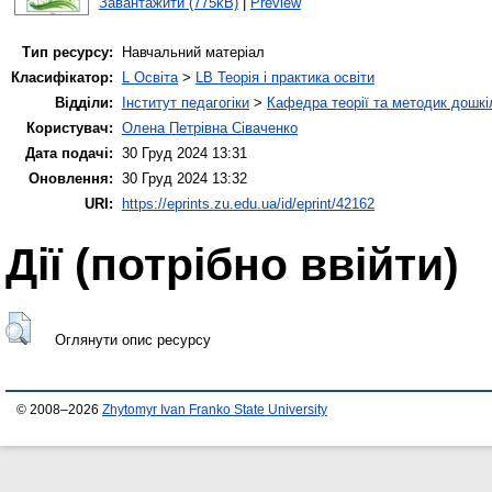
Завантажити (775kB)
|
Preview
Тип ресурсу:
Навчальний матеріал
Класифікатор:
L Освіта
>
LB Теорія і практика освіти
Відділи:
Інститут педагогіки
>
Кафедра теорії та методик дошкіл
Користувач:
Олена Петрівна Сіваченко
Дата подачі:
30 Груд 2024 13:31
Оновлення:
30 Груд 2024 13:32
URI:
https://eprints.zu.edu.ua/id/eprint/42162
Дії ​​(потрібно ввійти)
Оглянути опис ресурсу
© 2008–2026
Zhytomyr Ivan Franko State University