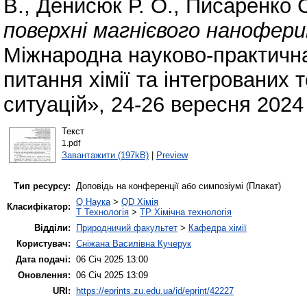
В.
,
Денисюк Р. О.
,
Писаренко С
поверхні магнієвого нанофер
Міжнародна науково-практична
питання хімії та інтегрованих 
ситуацій», 24-26 вересня 2024 
Текст
1.pdf
Завантажити (197kB)
|
Preview
Тип ресурсу:
Доповідь на конференції або симпозіумі (Плакат)
Q Наука
>
QD Хімія
Класифікатор:
T Технологія
>
TP Хімічна технологія
Відділи:
Природничий факультет
>
Кафедра хімії
Користувач:
Сніжана Василівна Кучерук
Дата подачі:
06 Січ 2025 13:00
Оновлення:
06 Січ 2025 13:09
URI:
https://eprints.zu.edu.ua/id/eprint/42227