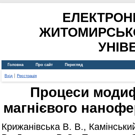
ЕЛЕКТРОН
ЖИТОМИРСЬК
УНІВ
Головна
Про сайт
Перегляд
Вхід
Реєстрація
Процеси модиф
магнієвого нанофе
Крижанівська В. В.
,
Камінськи