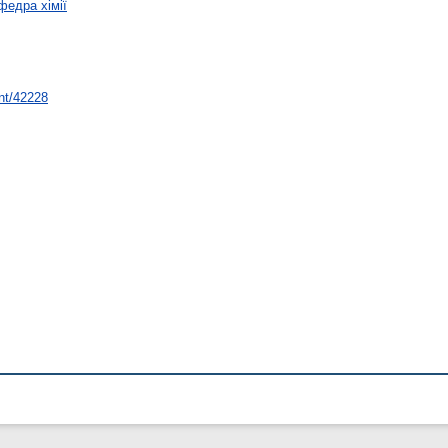
федра хімії
int/42228