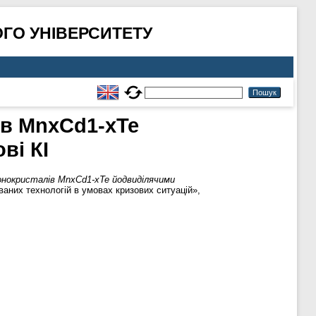
ГО УНІВЕРСИТЕТУ
ів MnxCd1-xTe
ві КІ
монокристалів MnxCd1-xTe йодвиділячими
ованих технологій в умовах кризових ситуацій»,