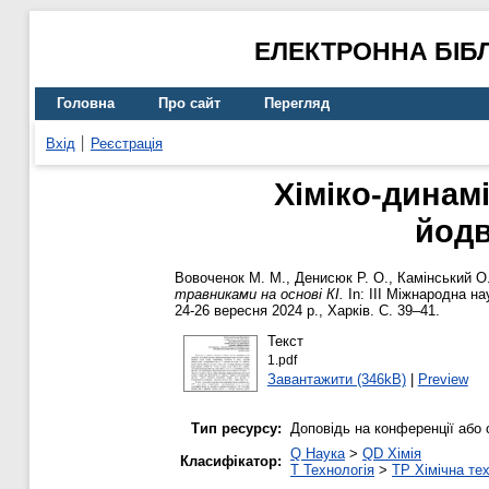
ЕЛЕКТРОННА БІБ
Головна
Про сайт
Перегляд
Вхід
Реєстрація
Хіміко-динам
йодв
Вовоченок М. М.
,
Денисюк Р. О.
,
Камінський О
травниками на основі КІ.
In: ІІІ Міжнародна на
24-26 вересня 2024 р., Харків. С. 39–41.
Текст
1.pdf
Завантажити (346kB)
|
Preview
Тип ресурсу:
Доповідь на конференції або 
Q Наука
>
QD Хімія
Класифікатор:
T Технологія
>
TP Хімічна те