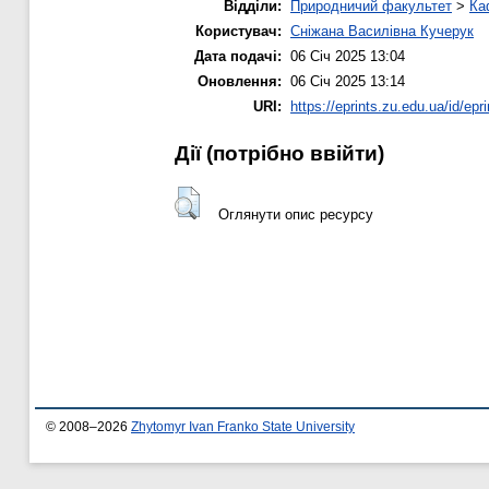
Відділи:
Природничий факультет
>
Ка
Користувач:
Сніжана Василівна Кучерук
Дата подачі:
06 Січ 2025 13:04
Оновлення:
06 Січ 2025 13:14
URI:
https://eprints.zu.edu.ua/id/epr
Дії ​​(потрібно ввійти)
Оглянути опис ресурсу
© 2008–2026
Zhytomyr Ivan Franko State University