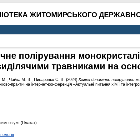
ЛІОТЕКА ЖИТОМИРСЬКОГО ДЕРЖАВНО
ічне полірування монокристал
иділячими травниками на осно
. М.
,
Чайка М. В.
,
Писаренко С. В.
(2024)
Хіміко-динамічне полірування 
уково-практична інтернет-конференція «Актуальні питання хімії та інтегр
симпозіумі (Плакат)
хнологія