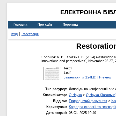
ЕЛЕКТРОННА БІБ
Головна
Про сайт
Перегляд
Вхід
Реєстрація
Restoration
Солощук А. В.
,
Хом’як І. В.
(2024)
Restoration v
innovations and perspectives”, November 25-27,
Текст
1.pdf
Завантажити (194kB)
|
Preview
Тип ресурсу:
Доповідь на конференції або 
Класифікатор:
Q Наука
>
Q Наука (Загальне
Відділи:
Природничий факультет
>
Ка
Користувач:
Кафедра екології та географі
Дата подачі:
08 Січ 2025 10:49