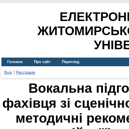
ЕЛЕКТРОН
ЖИТОМИРСЬК
УНІВ
Головна
Про сайт
Перегляд
Вхід
Реєстрація
Вокальна підг
фахівця зі сценічн
методичні рекоме