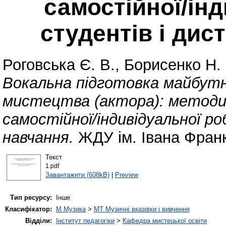
самостійної/ін
студентів і дис
Роговська Є. В.
,
Борисенко Н. 
Вокальна підготовка майбутнь
мистецтва (актора): методичн
самостійної/індивідуальної р
навчання.
ЖДУ ім. Івана Фран
Текст
1.pdf
Завантажити (608kB)
|
Preview
Тип ресурсу:
Інше
Класифікатор:
M Музика
>
MT Музичні вказівки і вивчення
Відділи:
Інститут педагогіки
>
Кафедра мистецької освіти