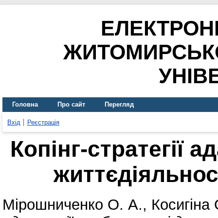
ЕЛЕКТРОН
ЖИТОМИРСЬК
УНІВ
Головна
Про сайт
Перегляд
Вхід
Реєстрація
Копінг-стратегії а
життєдіяльнос
Мірошниченко О. А.
,
Косигіна 