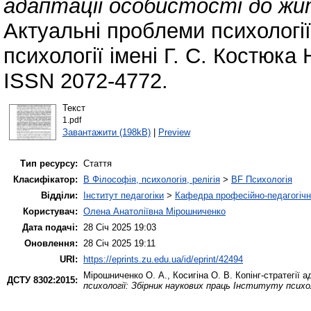
адаптації особистості до жи
Актуальні проблеми психології
психології імені Г. С. Костюка
ISSN 2072-4772.
Текст
1.pdf
Завантажити (198kB)
|
Preview
Тип ресурсу:
Стаття
Класифікатор:
B Філософія, психологія, релігія
>
BF Психологія
Відділи:
Інститут педагогіки
>
Кафедра професійно-педагогічної
Користувач:
Олена Анатоліївна Мірошниченко
Дата подачі:
28 Січ 2025 19:03
Оновлення:
28 Січ 2025 19:11
URI:
https://eprints.zu.edu.ua/id/eprint/42494
Мірошниченко О. А.
,
Косигіна О. В.
Копінг-стратегії а
ДСТУ 8302:2015:
психології: Збірник наукових праць Інституту психо