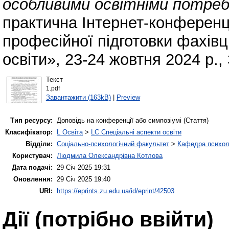
особливими освітніми потреб
практична Інтернет-конференц
професійної підготовки фахівц
освіти», 23-24 жовтня 2024 р.,
Текст
1.pdf
Завантажити (163kB)
|
Preview
Тип ресурсу:
Доповідь на конференції або симпозіумі (Стаття)
Класифікатор:
L Освіта
>
LC Спеціальні аспекти освіти
Відділи:
Соціально-психологічний факультет
>
Кафедра психолог
Користувач:
Людмила Олександрівна Котлова
Дата подачі:
29 Січ 2025 19:31
Оновлення:
29 Січ 2025 19:40
URI:
https://eprints.zu.edu.ua/id/eprint/42503
Дії ​​(потрібно ввійти)