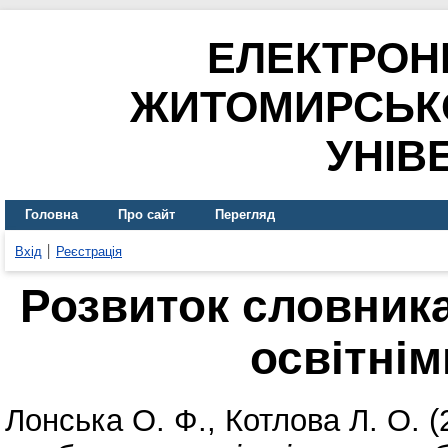
ЕЛЕКТРОН
ЖИТОМИРСЬК
УНІВ
Головна
Про сайт
Перегляд
Вхід
Реєстрація
Розвиток словника
освітні
Лонська О. Ф.
,
Котлова Л. О.
(