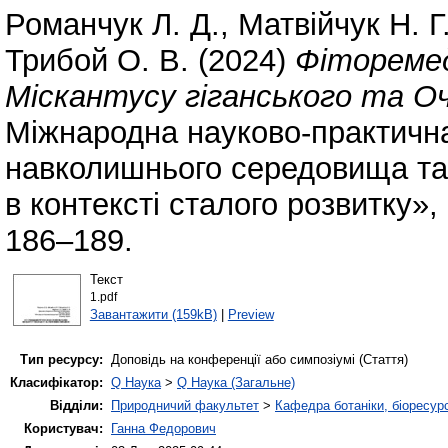
Романчук Л. Д.
,
Матвійчук Н. Г
Трибой О. В.
(2024)
Фіторемед
Міскантусу гіганського та О
Міжнародна науково-практична
навколишнього середовища та
в контексті сталого розвитку»,
186–189.
Текст
1.pdf
Завантажити (159kB)
|
Preview
Тип ресурсу:
Доповідь на конференції або симпозіумі (Стаття)
Класифікатор:
Q Наука
>
Q Наука (Загальне)
Відділи:
Природничий факультет
>
Кафедра ботаніки, біоресурс
Користувач:
Ганна Федорович