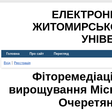
ЕЛЕКТРОН
ЖИТОМИРСЬК
УНІВ
Головна
Про сайт
Перегляд
Вхід
Реєстрація
Фіторемедіац
вирощування Міск
Очеретян