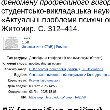
феномену професійного вигор
студентсько-викладацька наук
«Актуальні проблеми психічног
Житомир. С. 312–414.
Текст
1.pdf
Завантажити (172kB)
|
Preview
Тип ресурсу:
Доповідь на конференції або симпозіумі (Стаття)
Ключові слова:
професійне вигорання
Класифікатор:
B Філософія, психологія, релігія
>
BF Психологія
Відділи:
Соціально-психологічний факультет
>
Кафедра соціал
Користувач:
Ксенія Гавриловська
Дата подачі:
03 Лют 2025 14:53
Оновлення:
03 Лют 2025 15:06
URI:
https://eprints.zu.edu.ua/id/eprint/42558