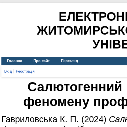
ЕЛЕКТРОН
ЖИТОМИРСЬК
УНІВ
Головна
Про сайт
Перегляд
Вхід
Реєстрація
Салютогенний 
феномену проф
Гавриловська К. П.
(2024)
Салю