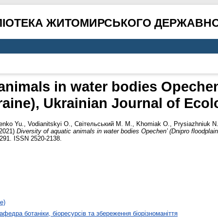
ЛІОТЕКА ЖИТОМИРСЬКОГО ДЕРЖАВНО
 animals in water bodies Opechen
aine), Ukrainian Journal of Eco
enko Yu.
,
Vodianitskyi O.
,
Світельський М. М.
,
Khomiak O.
,
Prysiazhniuk N
2021)
Diversity of aquatic animals in water bodies Opechen’ (Dnipro floodplain
5–291. ISSN 2520-2138.
е)
афедра ботаніки, біоресурсів та збереження біорізноманіття