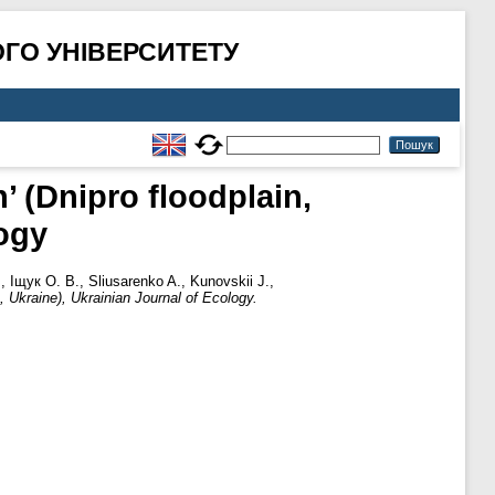
ГО УНІВЕРСИТЕТУ
’ (Dnipro floodplain,
logy
.
,
Іщук О. В.
,
Sliusarenko A.
,
Kunovskii J.
,
, Ukraine), Ukrainian Journal of Ecology.