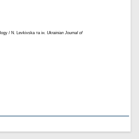
ology / N. Levkivska та ін.
Ukrainian Journal of