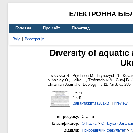
ЕЛЕКТРОННА БІБ
Головна
Про сайт
Перегляд
Вхід
Реєстрація
Diversity of aquatic
Ukr
Levkivska N.
,
Prychepa M.
,
Hrynevych N.
,
Koval
Mihalskiy O.
,
Heiko L.
,
Trofymchuk A.
,
Gutyj B.
(
Ukrainian Journal of Ecology. Т. 11, № 3. С. 28
Текст
1.pdf
Завантажити (261kB)
|
Preview
Тип ресурсу:
Стаття
Класифікатор:
Q Наука
>
Q Наука (Загальн
Відділи:
Природничий факультет
>
К