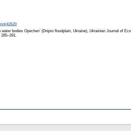
print/42620
n water bodies Opechen’ (Dnipro floodplain, Ukraine), Ukrainian Journal of Ec
. 285–291.