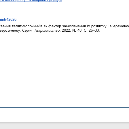
print/42626
ння телят-молочників як фактор забезпечення їх розвитку і збереженості
ніверситету. Серія: Тваринництво
. 2022. № 48. С. 26–30.