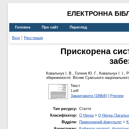
ЕЛЕКТРОННА БІБ
Головна
Про сайт
Перегляд
Вхід
Реєстрація
Прискорена сис
забе
Ковальчук І. В.
,
Голеня Ю. Г.
,
Ковальчук І. І.
,
Р
збереженості.
Вісник Сумського національного 
Текст
1.pdf
Завантажити (199kB)
|
Preview
Тип ресурсу:
Стаття
Класифікатор:
Q Наука
>
Q Наука (Загальн
Відділи:
Природничий факультет
>
К
Користувач:
Кафедра зоології, біологічн