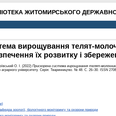
ЛІОТЕКА ЖИТОМИРСЬКОГО ДЕРЖАВНО
тема вирощування телят-молоч
зпечення їх розвитку і збереже
оївський О. І.
(2022)
Прискорена система вирощування телят-молочників
аграрного університету. Серія: Тваринництво. № 48. С. 26–30. ISSN 2708
е)
афедра зоології, біологічного моніторингу та охорони природи
ого моніторингу та охорони природи